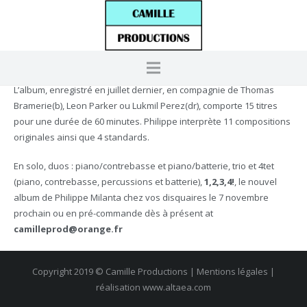
L’album, enregistré en juillet dernier, en compagnie de Thomas
Bramerie(b), Leon Parker ou Lukmil Perez(dr), comporte 15 titres
pour une durée de 60 minutes. Philippe interprète 11 compositions
originales ainsi que 4 standards.
En solo, duos : piano/contrebasse et piano/batterie, trio et 4tet
(piano, contrebasse, percussions et batterie),
1,2,3,4!
, le nouvel
album de Philippe Milanta chez vos disquaires le 7 novembre
prochain ou en pré-commande dès à présent at
camilleprod@orange.fr
Copyright 2019 © Camille Productions | Mentions légales |
réalisation
www.altaea.com