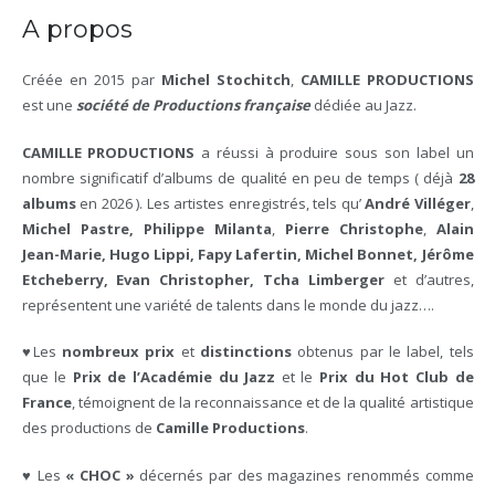
A propos
Créée en 2015 par
Michel Stochitch
,
CAMILLE PRODUCTIONS
est une
société de Productions
française
dédiée au Jazz.
CAMILLE PRODUCTIONS
a réussi à produire sous son label un
nombre significatif d’albums de qualité en peu de temps ( déjà
28
albums
en 2026 ). Les artistes enregistrés, tels qu’
André
Villéger
,
Michel Pastre,
Philippe Milanta
,
Pierre Christophe
,
Alain
Jean-Marie, Hugo Lippi, Fapy Lafertin, Michel Bonnet,
Jérôme
Etcheberry,
Evan Christopher, Tcha Limberger
et d’autres,
représentent une variété de talents dans le monde du jazz….
♥Les
nombreux prix
et
distinctions
obtenus par le label, tels
que le
Prix de l’Académie du Jazz
et le
Prix du Hot Club de
France
, témoignent de la reconnaissance et de la qualité artistique
des productions de
Camille Productions
.
♥ Les
« CHOC »
décernés par des magazines renommés comme