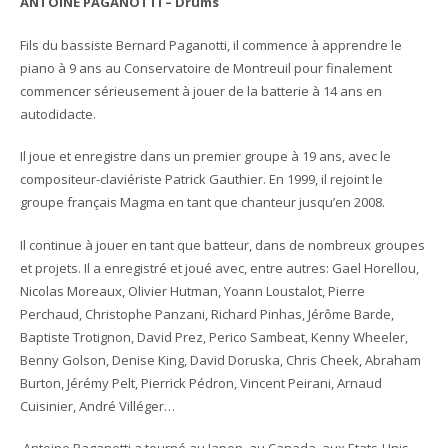
ANTOINE PAGANOTTI – Drums
Fils du bassiste Bernard Paganotti, il commence à apprendre le
piano à 9 ans au Conservatoire de Montreuil pour finalement
commencer sérieusement à jouer de la batterie à 14 ans en
autodidacte.
Il joue et enregistre dans un premier groupe à 19 ans, avec le
compositeur-claviériste Patrick Gauthier. En 1999, il rejoint le
groupe français Magma en tant que chanteur jusqu’en 2008.
Il continue à jouer en tant que batteur, dans de nombreux groupes
et projets. Il a enregistré et joué avec, entre autres: Gael Horellou,
Nicolas Moreaux, Olivier Hutman, Yoann Loustalot, Pierre
Perchaud, Christophe Panzani, Richard Pinhas, Jérôme Barde,
Baptiste Trotignon, David Prez, Perico Sambeat, Kenny Wheeler,
Benny Golson, Denise King, David Doruska, Chris Cheek, Abraham
Burton, Jérémy Pelt, Pierrick Pédron, Vincent Peirani, Arnaud
Cuisinier, André Villéger…