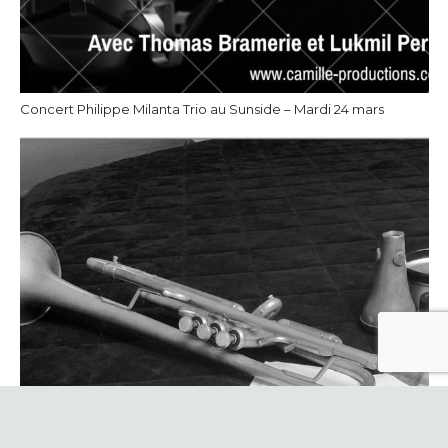
Concert Philippe Milanta Trio au Sunside – Mardi 24 mars