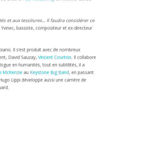
tés et aux tessitures… Il faudra considérer ce
l Yvinec, bassiste, compositeur et ex-directeur
 piano. Il s’est produit avec de nombreux
ent, David Sauzay,
Vincent Courtois
. Il collabore
gue en humanités, tout en subtilités, il a
h McKenzie
au
Keystone Big Band
, en passant
ugo Lippi développe aussi une carrière de
ward.