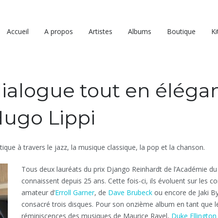
Accueil
A propos
Artistes
Albums
Boutique
Ki
 dialogue tout en éléga
Hugo Lippi
étique à travers le jazz, la musique classique, la pop et la chanson.
Tous deux lauréats du prix Django Reinhardt de l’Académie du 
connaissent depuis 25 ans. Cette fois-ci, ils évoluent sur les 
amateur d’
Erroll Garner
, de
Dave Brubeck
ou encore de Jaki By
consacré trois disques. Pour son onzième album en tant que le
réminiscences des musiques de Maurice Ravel,
Duke Ellington