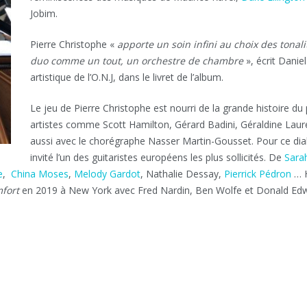
Jobim.
Pierre Christophe «
apporte un soin infini au choix des tonali
duo comme un tout, un orchestre de chambre
», écrit Danie
artistique de l’O.N.J, dans le livret de l’album.
Le jeu de Pierre Christophe est nourri de la grande histoire du
artistes comme Scott Hamilton, Gérard Badini, Géraldine Laur
aussi avec le chorégraphe Nasser Martin-Gousset. Pour ce dialo
invité l’un des guitaristes européens les plus sollicités. De
Sara
e
,
China Moses
,
Melody Gardot
, Nathalie Dessay,
Pierrick Pédron
… H
fort
en 2019 à New York avec Fred Nardin, Ben Wolfe et Donald Ed