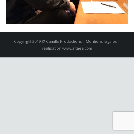
Copyright 2019 © Camille Productions | Mentions légales |
réalisation
www.altaea.com