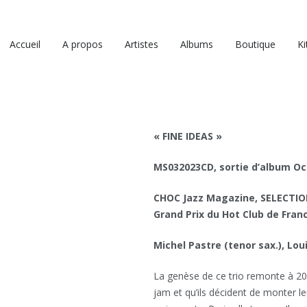
Accueil
A propos
Artistes
Albums
Boutique
Ki
« FINE IDEAS »
MS032023CD, sortie d’album Oc
CHOC Jazz Magazine, SELECTION 
Grand Prix du Hot Club de Fran
Michel Pastre (tenor sax.), Lou
La genèse de ce trio remonte à 2
jam et qu’ils décident de monter l