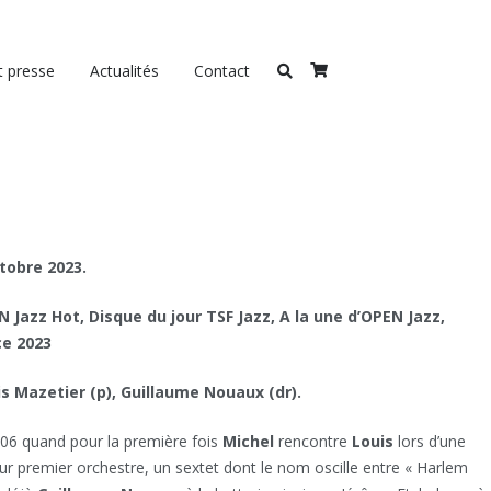
t presse
Actualités
Contact
tobre 2023.
Jazz Hot, Disque du jour TSF Jazz, A la une d’OPEN Jazz,
ce 2023
is Mazetier (p), Guillaume Nouaux (dr).
006 quand pour la première fois
Michel
rencontre
Louis
lors d’une
eur premier orchestre, un sextet dont le nom oscille entre « Harlem