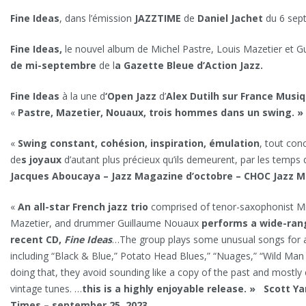
Fine Ideas
, dans l’émission
JAZZTIME
de
Daniel Jachet
du 6 sep
Fine Ideas,
le nouvel album de Michel Pastre, Louis Mazetier et G
de mi-septembre
de l
a Gazette Bleue d’Action Jazz.
Fine Ideas
à la une d
‘Open Jazz
d’
Alex Dutilh sur France Musi
«
Pastre, Mazetier, Nouaux, trois hommes dans un swing. »
«
Swing constant, cohésion, inspiration, émulation
, tout con
de
s joyaux
d’autant plus précieux qu’ils demeurent, par les temps q
Jacques Aboucaya – Jazz Magazine d’octobre – CHOC Jazz 
«
An all-star French jazz trio
comprised of tenor-saxophonist Mic
Mazetier, and drummer Guillaume Nouaux
performs a wide-rang
recent CD,
Fine Ideas
…The group plays some unusual songs for a
including “Black & Blue,” Potato Head Blues,” “Nuages,” “Wild Man B
doing that, they avoid sounding like a copy of the past and mostly 
vintage tunes. …
this is a highly enjoyable release. » Scott 
Times – september 25, 2023.