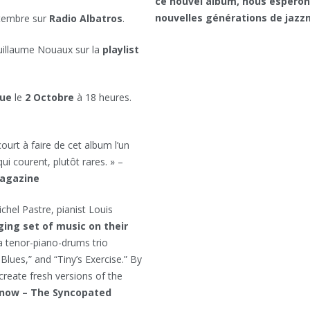
ce nouvel album, nous espérons
nouvelles générations de jazz
tembre sur
Radio Albatros
.
uillaume Nouaux sur la
playlist
que
le
2 Octobre
à 18 heures.
court à faire de cet album l’un
ui courent, plutôt rares. » –
Magazine
hel Pastre, pianist Louis
ing set of music on their
 tenor-piano-drums trio
lues,” and “Tiny’s Exercise.” By
create fresh versions of the
Yanow – The Syncopated