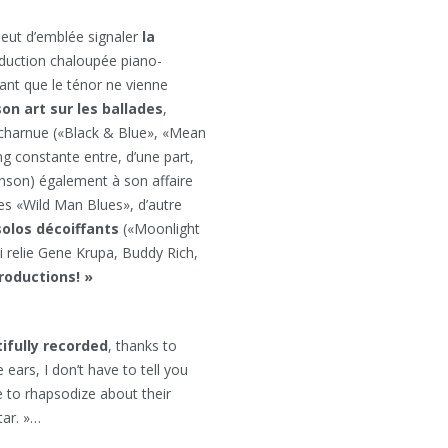
peut d’emblée signaler
la
duction chaloupée piano-
ant que le ténor ne vienne
n art sur les ballades
,
 charnue («Black & Blue», «Mean
g constante entre, d’une part,
nson) également à son affaire
ues «Wild Man Blues», d’autre
olos décoiffants
(«Moonlight
i relie Gene Krupa, Buddy Rich,
roductions! »
ifully recorded
, thanks to
 ears, I don’t have to tell you
e to rhapsodize about their
tar. »…