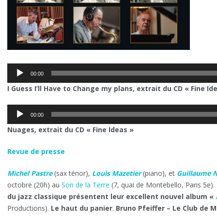
.
Lecteur
00:00
audio
I Guess I’ll Have to Change my plans, extrait du CD « Fine Id
Lecteur
00:00
audio
Nuages, extrait du CD « Fine Ideas »
Revue de presse
Michel Pastre
(sax ténor),
Louis Mazetier
(piano), et
Guillaume 
octobre (20h) au
Son de la Terre
(7, quai de Montebello, Paris 5e).
du jazz classique présentent leur excellent nouvel album «
Productions).
Le haut du panier
.
Bruno Pfeiffer – Le Club de M