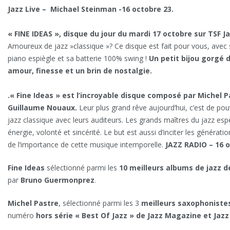
Jazz Live – Michael Steinman -16 octobre 23.
« FINE IDEAS », disque du jour du mardi 17 octobre sur TSF Ja
Amoureux de jazz »classique »? Ce disque est fait pour vous, avec
piano espiègle et sa batterie 100% swing !
Un petit bijou gorgé 
amour, finesse et un brin de nostalgie.
.
« Fine Ideas » est l’incroyable disque composé par Michel P
Guillaume Nouaux.
Leur plus grand rêve aujourd’hui, c’est de pouv
jazz classique avec leurs auditeurs. Les grands maîtres du jazz esp
énergie, volonté et sincérité. Le but est aussi d’inciter les générat
de l’importance de cette musique intemporelle.
JAZZ RADIO – 16 
Fine Ideas
sélectionné parmi les
10 meilleurs albums de jazz d
par
Bruno Guermonprez
.
Michel Pastre
, sélectionné parmi les 3
meilleurs saxophonistes
numéro
hors série « Best Of Jazz » de Jazz Magazine et Jaz