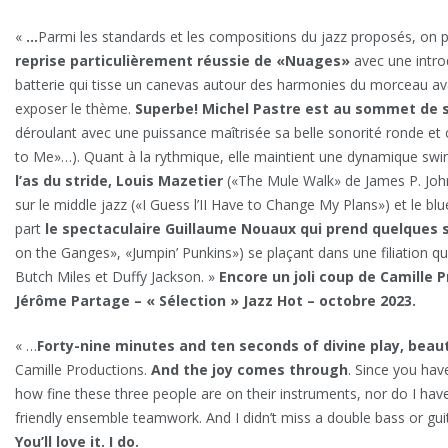
«
…
Parmi les standards et les compositions du jazz proposés, on 
reprise particulièrement réussie de «Nuages»
avec une intro
batterie qui tisse un canevas autour des harmonies du morceau av
exposer le thème.
Superbe!
Michel Pastre est au sommet de so
déroulant avec une puissance maîtrisée sa belle sonorité ronde et
to Me»…). Quant à la rythmique, elle maintient une dynamique swin
l’as du stride, Louis Mazetier
(«The Mule Walk» de James P. Joh
sur le middle jazz («I Guess l’II Have to Change My Plans») et le bl
part
le spectaculaire Guillaume Nouaux qui prend quelques s
on the Ganges», «Jumpin’ Punkins») se plaçant dans une filiation qu
Butch Miles et Duffy Jackson. »
Encore un joli coup de Camille P
Jérôme Partage – « Sélection » Jazz Hot – octobre 2023.
« …
Forty-nine minutes and ten seconds of divine play, beaut
Camille Productions.
And the joy comes through
. Since you have
how fine these three people are on their instruments, nor do I hav
friendly ensemble teamwork. And I didn’t miss a double bass or gui
You’ll love it. I do.