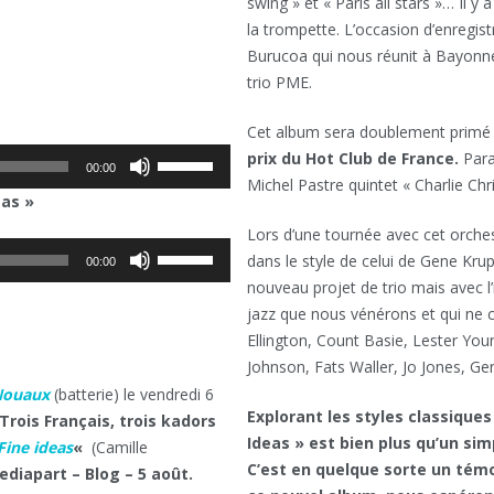
swing » et « Paris all stars »… Il y a 
la trompette. L’occasion d’enregis
Burucoa qui nous réunit à Bayonn
trio PME.
Cet album sera doublement primé 
prix du Hot Club de France.
Para
Utilisez
00:00
Michel Pastre quintet « Charlie Chri
les
eas »
flèches
Lors d’une tournée avec cet orches
haut/bas
Utilisez
dans le style de celui de Gene Kru
pour
00:00
les
nouveau projet de trio mais avec l’
augmenter
flèches
jazz que nous vénérons et qui ne 
ou
haut/bas
Ellington, Count Basie, Lester Yo
diminuer
pour
Johnson, Fats Waller, Jo Jones, G
le
augmenter
Nouaux
(batterie) le vendredi 6
volume.
ou
Explorant les styles classiques d
Trois Français, trois kadors
diminuer
Ideas » est bien plus qu’un sim
Fine ideas
«
(Camille
le
C’est en quelque sorte un témo
ediapart – Blog – 5 août.
volume.