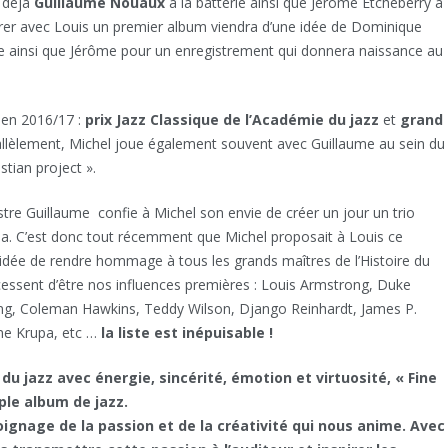
déjà
Guillaume Nouaux
à la batterie ainsi que Jérôme Etcheberry à
trer avec Louis un premier album viendra d’une idée de Dominique
e ainsi que Jérôme pour un enregistrement qui donnera naissance au
en 2016/17 :
prix Jazz Classique de l’Académie du jazz
et
grand
llèlement, Michel joue également souvent avec Guillaume au sein du
stian project ».
tre Guillaume confie à Michel son envie de créer un jour un trio
pa. C’est donc tout récemment que Michel proposait à Louis ce
idée de rendre hommage à tous les grands maîtres de l’Histoire du
cessent d’être nos influences premières : Louis Armstrong, Duke
ung, Coleman Hawkins, Teddy Wilson, Django Reinhardt, James P.
ene Krupa, etc …
la liste est inépuisable !
u jazz avec énergie, sincérité, émotion et virtuosité, « Fine
ple album de jazz.
ignage de la passion et de la créativité qui nous anime. Avec