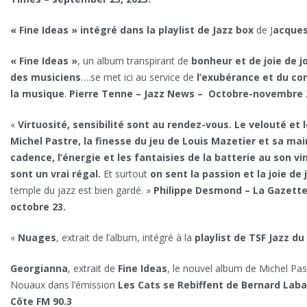
« Fine Ideas » intégré dans la playlist de Jazz box
de J
acques
« Fine Ideas »
, un album transpirant de
bonheur et de joie de j
des musiciens
….se met ici au service de
l’exubérance et du co
la musique
.
Pierre Tenne – Jazz News – Octobre-novembre 
«
Virtuosité, sensibilité sont au rendez-vous. Le velouté et 
Michel Pastre, la finesse du jeu de Louis Mazetier et sa ma
cadence, l’énergie et les fantaisies de la batterie au son 
sont un vrai régal.
Et surtout
on sent la passion et la joie d
temple du jazz est bien gardé. »
Philippe Desmond – La Gazette 
octobre 23.
«
Nuages
, extrait de l’album, intégré à la
playlist de TSF Jazz du
Georgianna
, extrait de
Fine Ideas
, le nouvel album de Michel Pas
Nouaux dans l’émission
Les Cats se Rebiffent de Bernard Laba
Côte FM 90.3