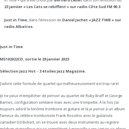
In Time » qui a été choisi par
Bernard Labat
dans son émission du
23
janvier « Les Cats se rebiffent » sur radio Côte Sud FM 90.3
Just in Time
, dans l’émission de
Daniel Jachet « JAZZ TIME » sur
radio Albatros.
Just in Time
MS102022CD, sortie le 29 janvier 2023
Sélection Jazz Hot
–
3 étoiles Jazz Magazine.
J‘adore cette formule de quartet qui malheureusement est trop rare!
Je ne peux m’empêcher de penser au quartet de Ruby Braff et George
Barnes, configuration similaire mais avec une trompette. À la fois j’ai
toujours adoré le binôme trombone et guitare et là je pense à un album
fameux du célèbre tromboniste Frank Rosolino avec le guitariste
canadien Ed Bickert, on se trouve avec deux instruments au registre
médium et moelleux qui se complètent à merveille sans jamais se gêner