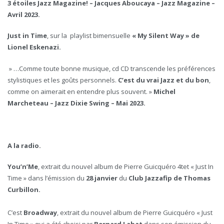
3 étoiles Jazz Magazine! – Jacques Aboucaya – Jazz Magazine –
Avril 2023.
Just in Time
, sur la playlist bimensuelle
« My Silent Way » de
Lionel Eskenazi.
» …Comme toute bonne musique, cd CD transcende les préférences
stylistiques et les goûts personnels.
C’est du vrai Jazz et du bon
,
comme on aimerait en entendre plus souvent. »
Michel
Marcheteau – Jazz Dixie Swing – Mai 2023.
A la radio.
You’n’Me
, extrait du nouvel album de Pierre Guicquéro 4tet « Just In
Time » dans l’émission du
28 janvier
du
Club Jazzafip de Thomas
Curbillon.
C’est
Broadway
, extrait du nouvel album de Pierre Guicquéro « Just