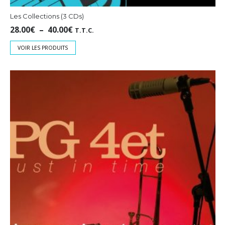
Les Collections (3 CDs)
Plage
28.00
€
–
40.00
€
T.T.C.
de
VOIR LES PRODUITS
prix :
28.00€
à
40.00€