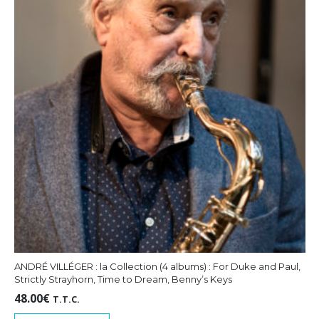
ANDRÉ VILLÉGER : la Collection (4 albums) : For Duke and Paul,
Strictly Strayhorn, Time to Dream, Benny’s Keys
48.00
€
T.T.C.