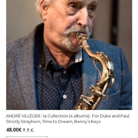
ANDRÉ VILLÉGER : la Collection (4 albums) : For Duke and Paul,
Strictly Strayhorn, Time to Dream, Benny’s Keys
48.00
€
T.T.C.