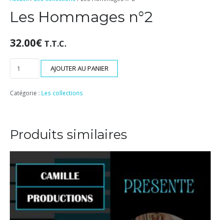
Les Hommages n°2
32.00
€
T.T.C.
quantité
AJOUTER AU PANIER
de
Les
Catégorie :
Les collections
Hommages
n°2
Produits similaires