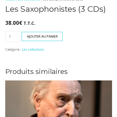
Les Saxophonistes (3 CDs)
38.00
€
T.T.C.
quantité
AJOUTER AU PANIER
de
Les
Catégorie :
Les collections
Saxophonistes
(3
CDs)
Produits similaires