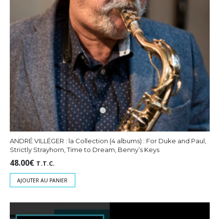
ANDRÉ VILLÉGER : la Collection (4 albums) : For Duke and Paul,
Strictly Strayhorn, Time to Dream, Benny’s Keys
48.00
€
T.T.C.
AJOUTER AU PANIER