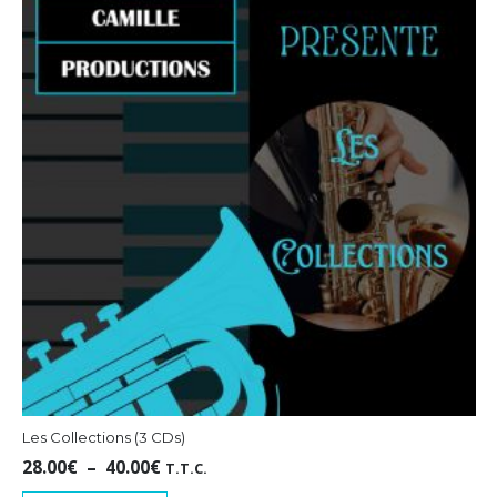
Les Collections (3 CDs)
Plage
28.00
€
–
40.00
€
T.T.C.
de