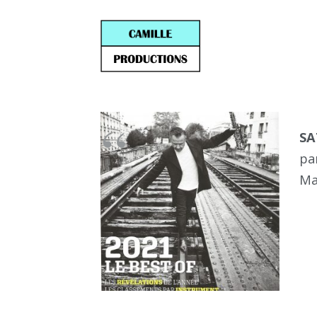
S
pa
Ma