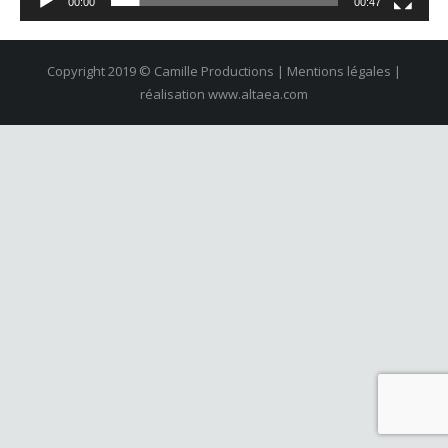
00:00
00:47
Copyright 2019 © Camille Productions | Mentions légales |
réalisation
www.altaea.com