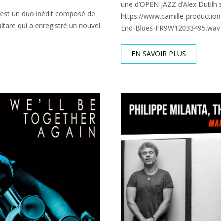
une d’OPEN JAZZ d’Alex Dutilh 
’est un duo inédit composé de
https://www.camille-producti
itare qui a enregistré un nouvel
End-Blues-FR9W12033495.wav 
EN SAVOIR PLUS