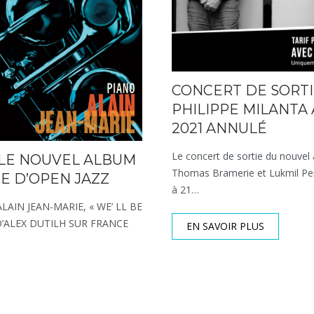
CONCERT DE SORTIE D
PHILIPPE MILANTA 
2021 ANNULÉ
Le concert de sortie du nouvel a
 LE NOUVEL ALBUM
Thomas Bramerie et Lukmil Pere
NE D’OPEN JAZZ
à 21…
AIN JEAN-MARIE, « WE’ LL BE
D’ALEX DUTILH SUR FRANCE
EN SAVOIR PLUS