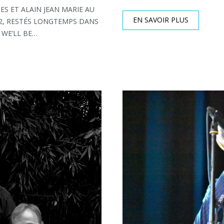
ES ET ALAIN JEAN MARIE AU
EN SAVOIR PLUS
02, RESTÉS LONGTEMPS DANS
 WE’LL BE…