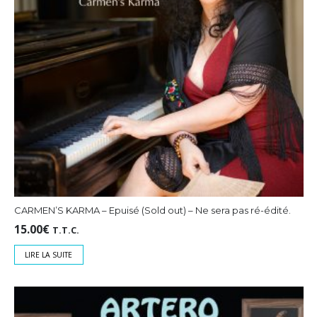
CARMEN’S KARMA – Epuisé (Sold out) – Ne sera pas ré-édité.
15.00
€
T.T.C.
LIRE LA SUITE