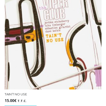
TAIN’T NO USE
15.00
€
T.T.C.