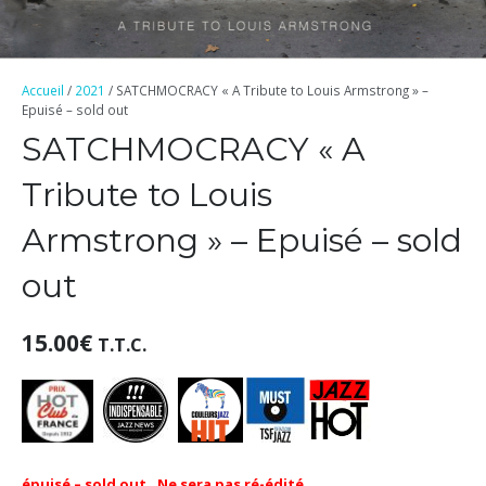
Accueil
/
2021
/ SATCHMOCRACY « A Tribute to Louis Armstrong » –
Epuisé – sold out
SATCHMOCRACY « A
Tribute to Louis
Armstrong » – Epuisé – sold
out
15.00
€
T.T.C.
épuisé – sold out . Ne sera pas ré-édité.